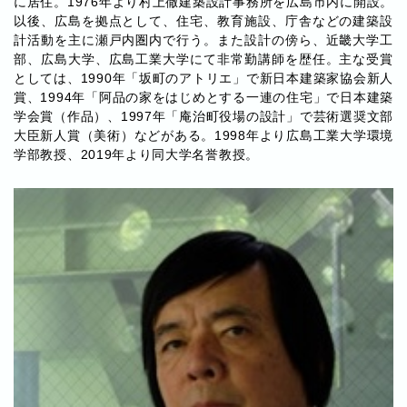
に居住。1976年より村上徹建築設計事務所を広島市内に開設。
以後、広島を拠点として、住宅、教育施設、庁舎などの建築設
計活動を主に瀬戸内圏内で行う。また設計の傍ら、近畿大学工
部、広島大学、広島工業大学にて非常勤講師を歴任。主な受賞
としては、1990年「坂町のアトリエ」で新日本建築家協会新人
賞、1994年「阿品の家をはじめとする一連の住宅」で日本建築
学会賞（作品）、1997年「庵治町役場の設計」で芸術選奨文部
大臣新人賞（美術）などがある。1998年より広島工業大学環境
学部教授、2019年より同大学名誉教授。