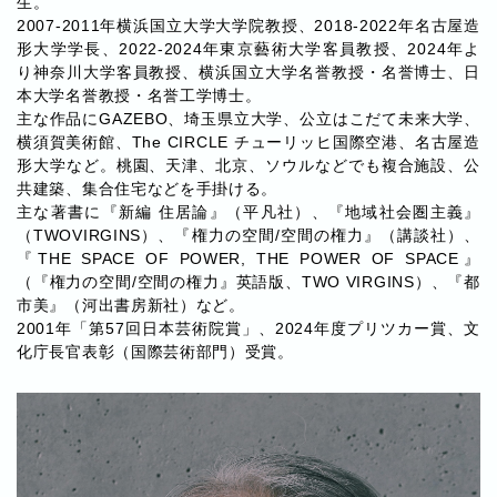
生。
2007-2011年横浜国立大学大学院教授、2018-2022年名古屋造
形大学学長、2022-2024年東京藝術大学客員教授、2024年よ
り神奈川大学客員教授、横浜国立大学名誉教授・名誉博士、日
本大学名誉教授・名誉工学博士。
主な作品にGAZEBO、埼玉県立大学、公立はこだて未来大学、
横須賀美術館、The CIRCLE チューリッヒ国際空港、名古屋造
形大学など。桃園、天津、北京、ソウルなどでも複合施設、公
共建築、集合住宅などを手掛ける。
主な著書に『新編 住居論』（平凡社）、『地域社会圏主義』
（TWOVIRGINS）、『権力の空間/空間の権力』（講談社）、
『THE SPACE OF POWER, THE POWER OF SPACE』
（『権力の空間/空間の権力』英語版、TWO VIRGINS）、『都
市美』（河出書房新社）など。
2001年「第57回日本芸術院賞」、2024年度プリツカー賞、文
化庁長官表彰（国際芸術部門）受賞。