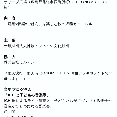
オリーブ広場（広島県尾道市西御所町5-11 ONOMICHI U2
横）
内 容
「建築x音楽xごはん」を楽しむ秋の収穫カーニバル
主 催
一般財団法人神原・ツネイシ文化財団
協 力
株式会社モルテン
※雨天決行（雨天時はONOMICHI U２海側デッキやテントで開
催します。）
音楽プログラム
「ICHIと子どもの音楽隊」
ICHI氏によるライブ演奏と、子どもたちがてづくりする楽器の
音色がひとつになる音楽会。
時 間｜
13:00 ICHI LIVE