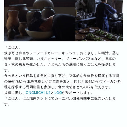
「ごはん」
炊き寄せ弁当やシーフードカレー、キッシュ、おにぎり、味噌汁、蒸し
野菜、蒸し豚饅頭、いりこクッキー、ヴィーガンパフェなど、日本の
食・秋の恵みを生かした、子どもたちの感性に響くごはんを提供しま
す。
食べるという行為を多角的に掘り下げ、立体的な食体験を提案する京都
のneutralから北嶋竜樹と小野華奈を迎え、同じく京都からヴィーガン料
理を探求する隅岡樹里も参加し、食の大切さと旬の味を伝えます。
提供に際し、
ONOMICHI U2
と
LOG
がサポートします。
「ごはん」は会場内テントにてカーニバル開催時間中に販売いたしま
す。