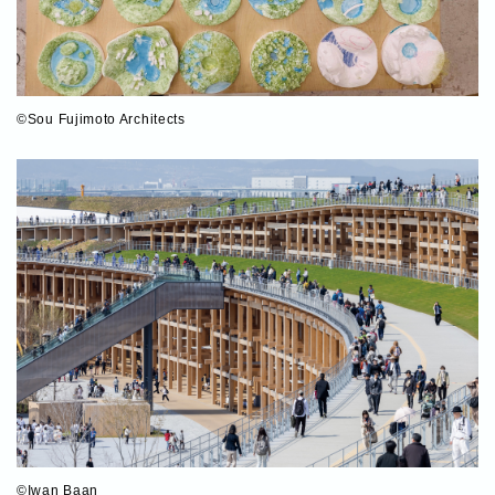
©Sou Fujimoto Architects
©Iwan Baan