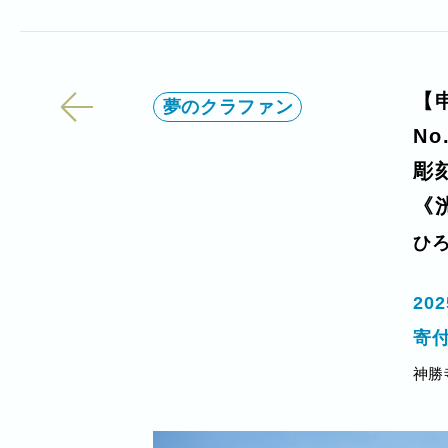
【
夢のクラファン
No
彫
《
ひ
20
寄
神勝