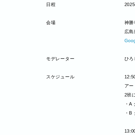
日程
20
会場
神勝
広島
Goog
モデレーター
ひろ
スケジュール
12:5
アー
2班
・A 
・B 
13:0