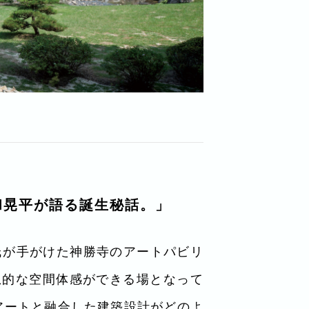
和晃平が語る誕生秘話。」
平氏が手がけた神勝寺のアートパビリ
想的な空間体感ができる場となって
アートと融合した建築設計がどのよ