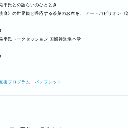
晃平氏との語らいのひととき
洸庭》の世界観と呼応する茶菓のお席を、 アートパビリオン《
0
晃平氏トークセッション 国際禅道場本堂
0
支援プログラム パンフレット