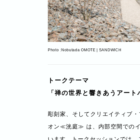
Photo :Nobutada OMOTE | SANDWICH
トークテーマ
「禅の世界と響きあうアート
彫刻家、そしてクリエイティブ・プ
オン≪洸庭≫ は、内部空間での
います。トークセッションでは、