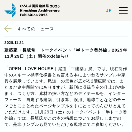
JP
すべてのニュース
2025.11.21
建築家・長坂常 トークイベント「半トーク番外編」2025年
11月29日（土）開催のお知らせ
「OPEN LLOVE HOUSE｜尾道「半建築」展」では、現在制作
中のスキーマ標準仕様書とも言える本にまつわるサンプルや家
具を展示しています。尾道一の景色が広がる2階広間では、ま
だまだ途中段階ではありますが、新刊に収録予定の仕上げや納
まり、つくり方、素材の扱い方などのディテールを、インター
フェース、自走する建築、引き算、誤用、地球ごとなどのテー
マごとにまとめたページサンプルを手にとってのんびりと見て
いただけます。11月29日（土）のトークイベント「半トーク番
外編」では、長坂氏がこの本の構想についてお話ししますの
で、是非サンプルも見ていただける現地にてご参加ください。