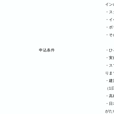
イン
・ス
・イ
・ボ
・そ
申込条件
・ひ
・実
・ス
りま
・建
（1
・高
・⽇
がた