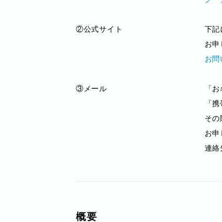
②公式サイト
下記
お申
お問
③メール
「お
「携
その
お申
連絡先
概要