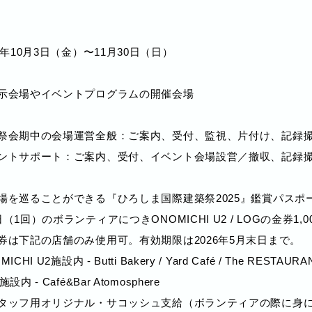
25年10月3日（金）〜11月30日（日）
示会場やイベントプログラムの開催会場
祭会期中の会場運営全般：ご案内、受付、監視、片付け、記録
ントサポート：ご案内、受付、イベント会場設営／撤収、記録
場を巡ることができる『ひろしま国際建築祭2025』鑑賞パスポ
日（1回）のボランティアにつきONOMICHI U2 / LOGの金券1,0
券は下記の店舗のみ使用可。有効期限は2026年5月末日まで。
ICHI U2施設内 - Butti Bakery / Yard Café / The RESTAURA
施設内 - Café&Bar Atomosphere
タッフ用オリジナル・サコッシュ支給（ボランティアの際に身