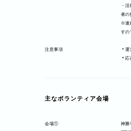
・活
者の
※連
すの
注意事項
＊運
＊応
主なボランティア会場
会場①
神勝