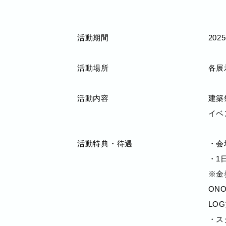
活動期間
20
活動場所
各展
活動内容
建築
イベ
活動特典・待遇
・会
・1
※金
ONOM
LOG
・ス